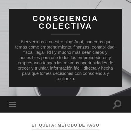
CONSCIENCIA
COLECTIVA
¡Bienvenidos a nuestro blog! Aquí, hacemos que
temas como emprendimiento, finanzas, contabilidad,
fiscal, legal, RH y mucho más sean claros y
accesibles para que todos los emprendedores y
empresarios tengan las mismas oportunidades de
crecer y triunfar. Información fácil, directa y hecha
para que tomes decisiones con consciencia y
confianza.
Altern
Alternar
el
el
campo
menú
de
móvil
búsqu
ETIQUETA:
MÉTODO DE PAGO