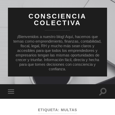
CONSCIENCIA
COLECTIVA
¡Bienvenidos a nuestro blog! Aquí, hacemos que
temas como emprendimiento, finanzas, contabilidad,
fiscal, legal, RH y mucho más sean claros y
accesibles para que todos los emprendedores y
empresarios tengan las mismas oportunidades de
crecer y triunfar. Información fácil, directa y hecha
para que tomes decisiones con consciencia y
confianza.
Altern
Alternar
el
el
campo
menú
de
móvil
búsqu
ETIQUETA:
MULTAS