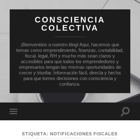
CONSCIENCIA
COLECTIVA
¡Bienvenidos a nuestro blog! Aquí, hacemos que
temas como emprendimiento, finanzas, contabilidad,
fiscal, legal, RH y mucho más sean claros y
accesibles para que todos los emprendedores y
empresarios tengan las mismas oportunidades de
crecer y triunfar. Información fácil, directa y hecha
para que tomes decisiones con consciencia y
confianza.
Altern
Alternar
el
el
campo
menú
de
móvil
búsqu
ETIQUETA:
NOTIFICACIONES FISCALES