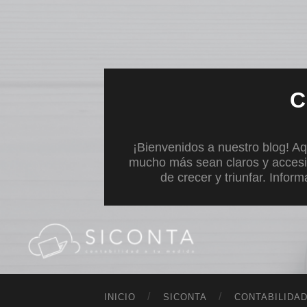
C
¡Bienvenidos a nuestro blog! Aq
mucho más sean claros y accesi
de crecer y triunfar. Infor
INICIO
SICONTA
CONTABILIDA