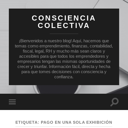
CONSCIENCIA
COLECTIVA
¡Bienvenidos a nuestro blog! Aquí, hacemos que
temas como emprendimiento, finanzas, contabilidad,
fiscal, legal, RH y mucho más sean claros y
accesibles para que todos los emprendedores y
empresarios tengan las mismas oportunidades de
crecer y triunfar. Información fácil, directa y hecha
para que tomes decisiones con consciencia y
confianza.
Altern
Alternar
el
el
campo
menú
de
móvil
búsqu
ETIQUETA:
PAGO EN UNA SOLA EXHIBICIÓN