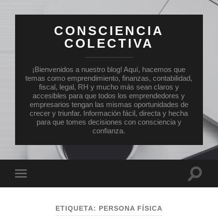
CONSCIENCIA
COLECTIVA
¡Bienvenidos a nuestro blog! Aquí, hacemos que
temas como emprendimiento, finanzas, contabilidad,
fiscal, legal, RH y mucho más sean claros y
accesibles para que todos los emprendedores y
empresarios tengan las mismas oportunidades de
crecer y triunfar. Información fácil, directa y hecha
para que tomes decisiones con consciencia y
confianza.
Altern
Alternar
el
el
campo
menú
de
móvil
búsqu
ETIQUETA:
PERSONA FÍSICA