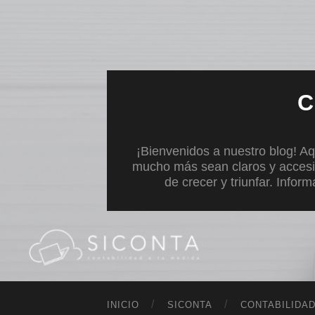
C
¡Bienvenidos a nuestro blog! Aq
mucho más sean claros y accesi
de crecer y triunfar. Infor
INICIO
SICONTA
CONTABILIDA