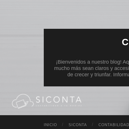
C
¡Bienvenidos a nuestro blog! Aq
mucho más sean claros y accesi
de crecer y triunfar. Infor
INICIO
SICONTA
CONTABILIDA