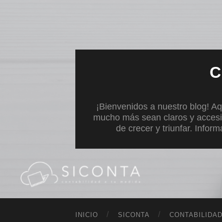
C
¡Bienvenidos a nuestro blog! Aq
mucho más sean claros y accesi
de crecer y triunfar. Infor
INICIO
SICONTA
CONTABILIDA