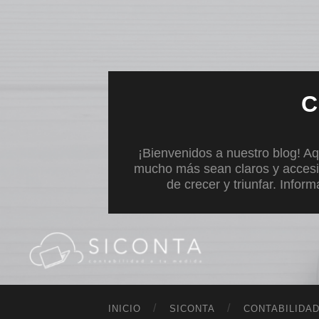
C
¡Bienvenidos a nuestro blog! Aq
mucho más sean claros y accesi
de crecer y triunfar. Infor
INICIO
SICONTA
CONTABILIDA