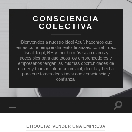
CONSCIENCIA
COLECTIVA
¡Bienvenidos a nuestro blog! Aquí, hacemos que
temas como emprendimiento, finanzas, contabilidad,
fiscal, legal, RH y mucho más sean claros y
accesibles para que todos los emprendedores y
empresarios tengan las mismas oportunidades de
crecer y triunfar. Información fácil, directa y hecha
para que tomes decisiones con consciencia y
confianza.
Altern
Alternar
el
el
campo
menú
de
móvil
búsqu
ETIQUETA:
VENDER UNA EMPRESA