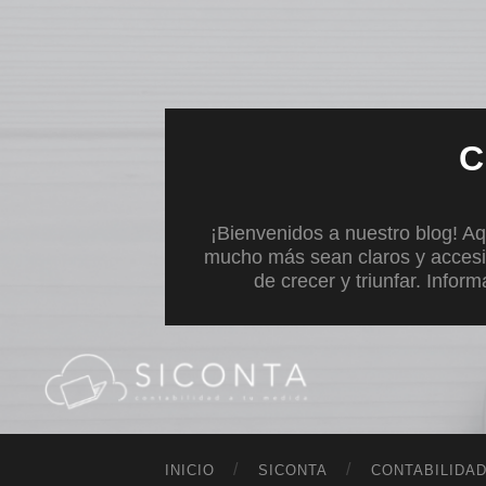
C
¡Bienvenidos a nuestro blog! Aq
mucho más sean claros y accesi
de crecer y triunfar. Infor
INICIO
SICONTA
CONTABILIDA