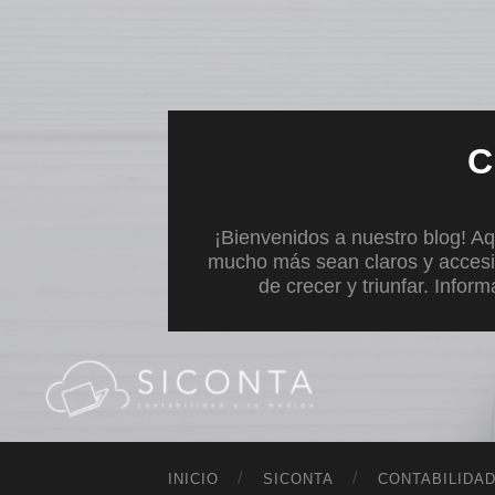
C
¡Bienvenidos a nuestro blog! Aq
mucho más sean claros y accesi
de crecer y triunfar. Infor
INICIO
SICONTA
CONTABILIDA