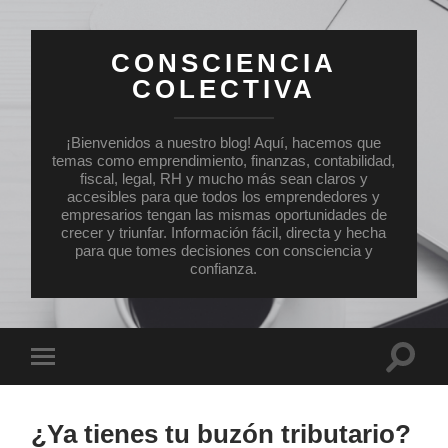
CONSCIENCIA
COLECTIVA
¡Bienvenidos a nuestro blog! Aquí, hacemos que
temas como emprendimiento, finanzas, contabilidad,
fiscal, legal, RH y mucho más sean claros y
accesibles para que todos los emprendedores y
empresarios tengan las mismas oportunidades de
crecer y triunfar. Información fácil, directa y hecha
para que tomes decisiones con consciencia y
confianza.
Altern
Alternar
el
el
campo
menú
de
móvil
búsqu
¿Ya tienes tu buzón tributario?