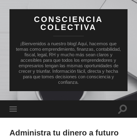
CONSCIENCIA
COLECTIVA
¡Bienvenidos a nuestro blog! Aquí, hacemos que
temas como emprendimiento, finanzas, contabilidad,
fiscal, legal, RH y mucho más sean claros y
accesibles para que todos los emprendedores y
empresarios tengan las mismas oportunidades de
crecer y triunfar. Información fácil, directa y hecha
para que tomes decisiones con consciencia y
confianza.
Altern
Alternar
el
el
campo
menú
de
móvil
búsqu
Administra tu dinero a futuro