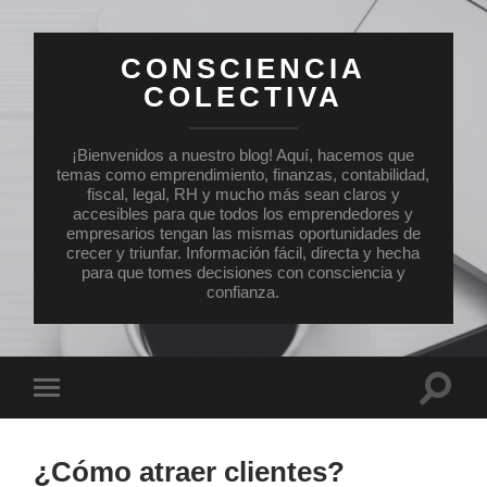
CONSCIENCIA
COLECTIVA
¡Bienvenidos a nuestro blog! Aquí, hacemos que
temas como emprendimiento, finanzas, contabilidad,
fiscal, legal, RH y mucho más sean claros y
accesibles para que todos los emprendedores y
empresarios tengan las mismas oportunidades de
crecer y triunfar. Información fácil, directa y hecha
para que tomes decisiones con consciencia y
confianza.
Altern
Alternar
el
el
campo
menú
de
móvil
búsqu
¿Cómo atraer clientes?