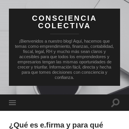
CONSCIENCIA
COLECTIVA
¡Bienvenidos a nuestro blog! Aquí, hacemos que
temas como emprendimiento, finanzas, contabilidad,
fiscal, legal, RH y mucho más sean claros y
accesibles para que todos los emprendedores y
empresarios tengan las mismas oportunidades de
crecer y triunfar. Información fácil, directa y hecha
para que tomes decisiones con consciencia y
confianza.
Altern
Alternar
el
el
campo
menú
de
móvil
búsqu
¿Qué es e.firma y para qué