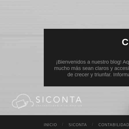
C
¡Bienvenidos a nuestro blog! Aq
mucho más sean claros y accesi
de crecer y triunfar. Infor
INICIO
SICONTA
CONTABILIDA