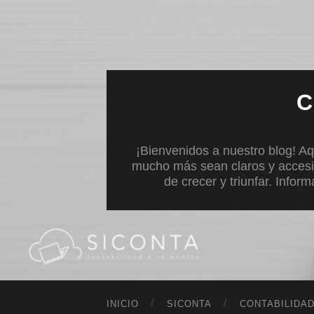
C
¡Bienvenidos a nuestro blog! Aq
mucho más sean claros y accesi
de crecer y triunfar. Infor
INICIO
SICONTA
CONTABILIDA