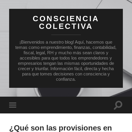
CONSCIENCIA
COLECTIVA
¡Bienvenidos a nuestro blog! Aquí, hacemos que
temas como emprendimiento, finanzas, contabilidad,
fiscal, legal, RH y mucho más sean claros y
accesibles para que todos los emprendedores y
empresarios tengan las mismas oportunidades de
crecer y triunfar. Información fácil, directa y hecha
para que tomes decisiones con consciencia y
confianza.
Altern
Alternar
el
el
campo
menú
de
móvil
búsqu
¿Qué son las provisiones en