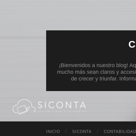
C
¡Bienvenidos a nuestro blog! Aq
mucho más sean claros y accesi
de crecer y triunfar. Infor
INICIO
SICONTA
CONTABILIDA