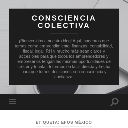
CONSCIENCIA
COLECTIVA
¡Bienvenidos a nuestro blog! Aquí, hacemos que
temas como emprendimiento, finanzas, contabilidad,
fiscal, legal, RH y mucho más sean claros y
accesibles para que todos los emprendedores y
empresarios tengan las mismas oportunidades de
crecer y triunfar. Información fácil, directa y hecha
para que tomes decisiones con consciencia y
confianza.
Altern
Alternar
el
el
campo
menú
de
móvil
búsqu
ETIQUETA:
EFOS MÉXICO