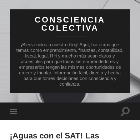
CONSCIENCIA
COLECTIVA
¡Bienvenidos a nuestro blog! Aquí, hacemos que
temas como emprendimiento, finanzas, contabilidad,
fiscal, legal, RH y mucho más sean claros y
accesibles para que todos los emprendedores y
empresarios tengan las mismas oportunidades de
crecer y triunfar. Información fácil, directa y hecha
para que tomes decisiones con consciencia y
confianza.
Altern
Alternar
el
el
campo
menú
de
móvil
búsqu
¡Aguas con el SAT! Las