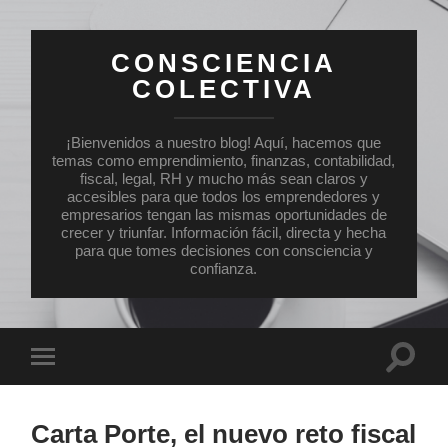
CONSCIENCIA
COLECTIVA
¡Bienvenidos a nuestro blog! Aquí, hacemos que
temas como emprendimiento, finanzas, contabilidad,
fiscal, legal, RH y mucho más sean claros y
accesibles para que todos los emprendedores y
empresarios tengan las mismas oportunidades de
crecer y triunfar. Información fácil, directa y hecha
para que tomes decisiones con consciencia y
confianza.
Altern
Alternar
el
el
campo
menú
de
móvil
búsqu
Carta Porte, el nuevo reto fiscal