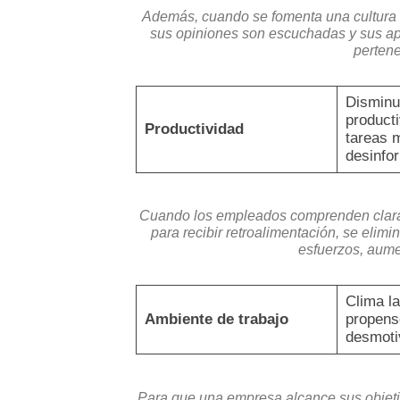
Además, cuando se fomenta una cultura 
sus opiniones son escuchadas y sus ap
pertene
Disminu
producti
Productividad
tareas 
desinfo
Cuando los empleados comprenden claram
para recibir retroalimentación, se elim
esfuerzos, aume
Clima la
Ambiente de trabajo
propens
desmoti
Para que una empresa alcance sus objeti