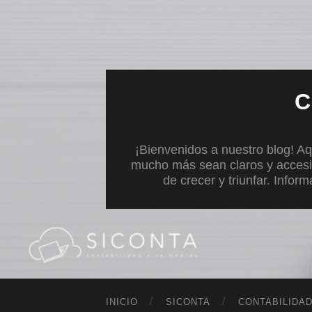
C
¡Bienvenidos a nuestro blog! Aq
mucho más sean claros y accesi
de crecer y triunfar. Infor
INICIO
SICONTA
CONTABILIDA