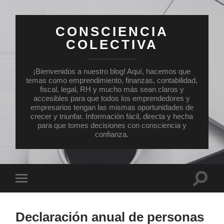
CONSCIENCIA
COLECTIVA
¡Bienvenidos a nuestro blog! Aquí, hacemos que
temas como emprendimiento, finanzas, contabilidad,
fiscal, legal, RH y mucho más sean claros y
accesibles para que todos los emprendedores y
empresarios tengan las mismas oportunidades de
crecer y triunfar. Información fácil, directa y hecha
para que tomes decisiones con consciencia y
confianza.
Altern
Alternar
el
el
campo
menú
de
móvil
búsqu
Declaración anual de personas