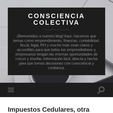
CONSCIENCIA
COLECTIVA
¡Bienvenidos a nuestro blog! Aquí, hacemos que
temas como emprendimiento, finanzas, contabilidad,
fiscal, legal, RH y mucho más sean claros y
accesibles para que todos los emprendedores y
empresarios tengan las mismas oportunidades de
crecer y triunfar. Información fácil, directa y hecha
para que tomes decisiones con consciencia y
confianza.
Altern
Alternar
el
el
campo
menú
de
móvil
búsqu
Impuestos Cedulares, otra