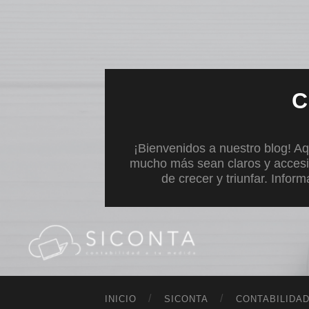
C
¡Bienvenidos a nuestro blog! Aq
mucho más sean claros y accesi
de crecer y triunfar. Infor
INICIO
SICONTA
CONTABILIDA