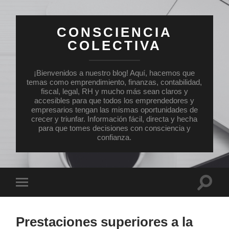
CONSCIENCIA
COLECTIVA
¡Bienvenidos a nuestro blog! Aquí, hacemos que
temas como emprendimiento, finanzas, contabilidad,
fiscal, legal, RH y mucho más sean claros y
accesibles para que todos los emprendedores y
empresarios tengan las mismas oportunidades de
crecer y triunfar. Información fácil, directa y hecha
para que tomes decisiones con consciencia y
confianza.
Altern
Alternar
el
el
campo
menú
de
móvil
búsqu
Prestaciones superiores a la