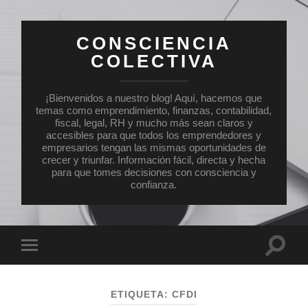
CONSCIENCIA
COLECTIVA
¡Bienvenidos a nuestro blog! Aquí, hacemos que
temas como emprendimiento, finanzas, contabilidad,
fiscal, legal, RH y mucho más sean claros y
accesibles para que todos los emprendedores y
empresarios tengan las mismas oportunidades de
crecer y triunfar. Información fácil, directa y hecha
para que tomes decisiones con consciencia y
confianza.
Altern
Alternar
el
el
campo
menú
de
móvil
búsqu
ETIQUETA:
CFDI