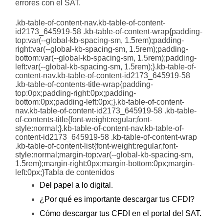
errores con el SAT.
.kb-table-of-content-nav.kb-table-of-content-
id2173_645919-58 .kb-table-of-content-wrap{padding-
top:var(--global-kb-spacing-sm, 1.5rem);padding-
right:var(--global-kb-spacing-sm, 1.5rem);padding-
bottom:var(--global-kb-spacing-sm, 1.5rem);padding-
left:var(--global-kb-spacing-sm, 1.5rem);}.kb-table-of-
content-nav.kb-table-of-content-id2173_645919-58
.kb-table-of-contents-title-wrap{padding-
top:0px;padding-right:0px;padding-
bottom:0px;padding-left:0px;}.kb-table-of-content-
nav.kb-table-of-content-id2173_645919-58 .kb-table-
of-contents-title{font-weight:regular;font-
style:normal;}.kb-table-of-content-nav.kb-table-of-
content-id2173_645919-58 .kb-table-of-content-wrap
.kb-table-of-content-list{font-weight:regular;font-
style:normal;margin-top:var(--global-kb-spacing-sm,
1.5rem);margin-right:0px;margin-bottom:0px;margin-
left:0px;}
Tabla de contenidos
Del papel a lo digital.
¿Por qué es importante descargar tus CFDI?
Cómo descargar tus CFDI en el portal del SAT.