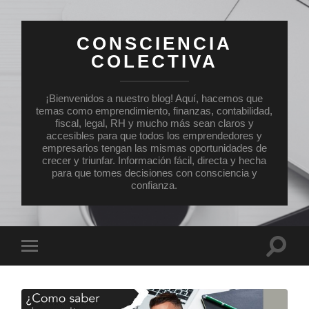
CONSCIENCIA
COLECTIVA
¡Bienvenidos a nuestro blog! Aquí, hacemos que
temas como emprendimiento, finanzas, contabilidad,
fiscal, legal, RH y mucho más sean claros y
accesibles para que todos los emprendedores y
empresarios tengan las mismas oportunidades de
crecer y triunfar. Información fácil, directa y hecha
para que tomes decisiones con consciencia y
confianza.
Altern
Alternar
el
el
campo
menú
de
móvil
búsqu