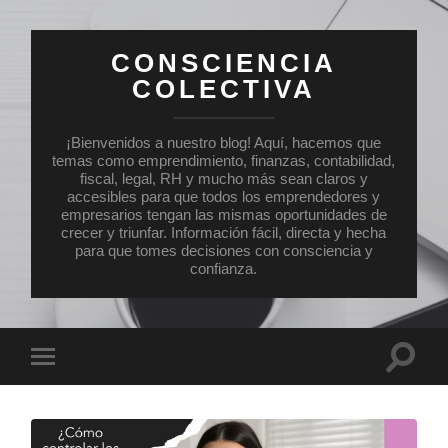
CONSCIENCIA
COLECTIVA
¡Bienvenidos a nuestro blog! Aquí, hacemos que
temas como emprendimiento, finanzas, contabilidad,
fiscal, legal, RH y mucho más sean claros y
accesibles para que todos los emprendedores y
empresarios tengan las mismas oportunidades de
crecer y triunfar. Información fácil, directa y hecha
para que tomes decisiones con consciencia y
confianza.
Altern
Alternar
el
el
campo
menú
de
móvil
búsqu