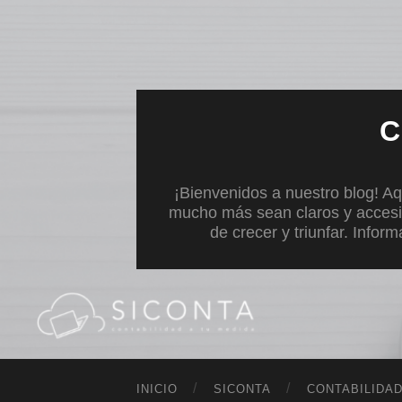
C
¡Bienvenidos a nuestro blog! Aq
mucho más sean claros y accesi
de crecer y triunfar. Infor
INICIO
SICONTA
CONTABILIDA