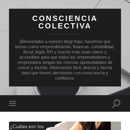
CONSCIENCIA
COLECTIVA
¡Bienvenidos a nuestro blog! Aquí, hacemos que
temas como emprendimiento, finanzas, contabilidad,
fiscal, legal, RH y mucho más sean claros y
accesibles para que todos los emprendedores y
empresarios tengan las mismas oportunidades de
crecer y triunfar. Información fácil, directa y hecha
para que tomes decisiones con consciencia y
confianza.
Altern
Alternar
el
el
campo
menú
de
móvil
búsqu