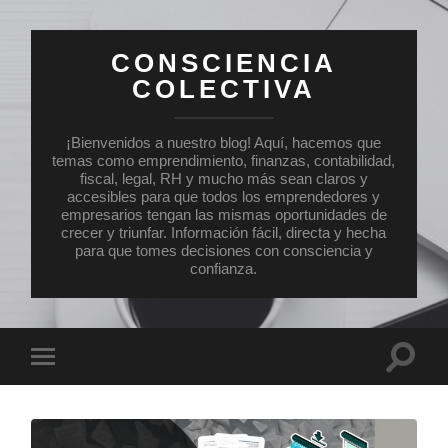
CONSCIENCIA
COLECTIVA
¡Bienvenidos a nuestro blog! Aquí, hacemos que
temas como emprendimiento, finanzas, contabilidad,
fiscal, legal, RH y mucho más sean claros y
accesibles para que todos los emprendedores y
empresarios tengan las mismas oportunidades de
crecer y triunfar. Información fácil, directa y hecha
para que tomes decisiones con consciencia y
confianza.
Altern
Alternar
el
el
campo
menú
de
móvil
búsqu