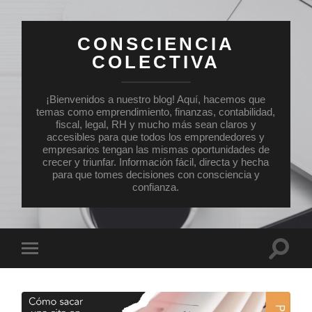
CONSCIENCIA
COLECTIVA
¡Bienvenidos a nuestro blog! Aquí, hacemos que
temas como emprendimiento, finanzas, contabilidad,
fiscal, legal, RH y mucho más sean claros y
accesibles para que todos los emprendedores y
empresarios tengan las mismas oportunidades de
crecer y triunfar. Información fácil, directa y hecha
para que tomes decisiones con consciencia y
confianza.
Altern
Alternar
el
el
campo
menú
de
móvil
búsqu