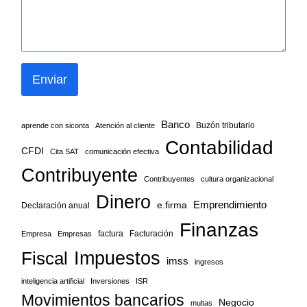
Enviar
Banco
Buzón tributario
aprende con siconta
Atención al cliente
Contabilidad
CFDI
Cita SAT
comunicación efectiva
Contribuyente
Contribuyentes
cultura organizacional
Dinero
Emprendimiento
e.firma
Declaración anual
Finanzas
factura
Facturación
Empresa
Empresas
Fiscal
Impuestos
imss
ingresos
inteligencia artificial
Inversiones
ISR
Movimientos bancarios
Negocio
multas